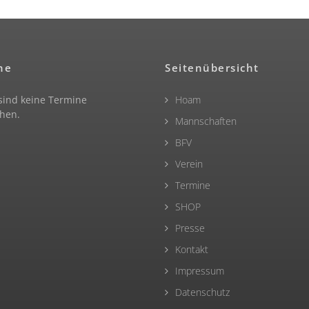
ne
Seitenübersicht
 sind keine Termine
Hoam
hen.
Mannschaften
BFV
Verein
Termine
SHOP
Presse
Kontakt
Impressum
Datenschutz