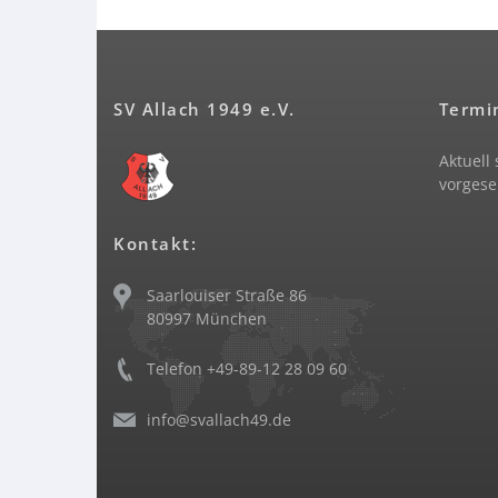
SV Allach 1949 e.V.
Termi
Aktuell
vorgese
Kontakt:
Saarlouiser Straße 86
80997 München
Telefon +49-89-12 28 09 60
info@svallach49.de