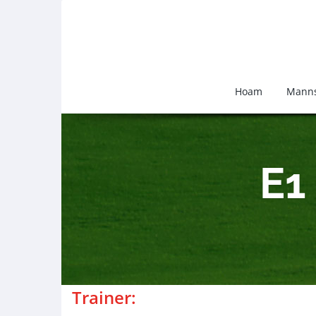
Hoam
Manns
E1
Trainer: